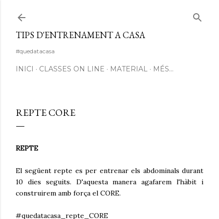
Salta al contingut principal
TIPS D'ENTRENAMENT A CASA
#quedatacasa
INICI
CLASSES ON LINE
MATERIAL
MÉS…
REPTE CORE
REPTE
El següent repte es per entrenar els abdominals durant
10 dies seguits. D'aquesta manera agafarem l'hàbit i
construirem amb força el CORE.
#quedatacasa_repte_CORE