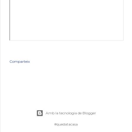
Comparteix
Amb la tecnologia de Blogger
#quedatacasa